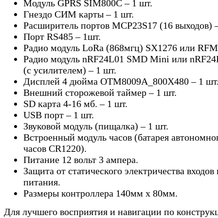
Модуль
GPRS SIM800C – 1
шт.
Гнездо СИМ карты – 1 шт.
Расширитель портов
MCP
23
S
17 (16 выходов) –
Порт
RS485
– 1шт.
Радио модуль
LoRa
(868мгц)
SX
1276 или
RFM
Радио модуль
nRF
24
L
01
SMD
Mini
или
nRF
24
(с усилителем) – 1 шт.
Дисплей 4 дюйма OTM8009A_800X480 – 1 шт
Внешний сторожевой таймер – 1 шт.
SD
карта 4-16 мб. – 1 шт.
USB
порт – 1 шт.
Звуковой модуль (пищалка) – 1 шт.
Встроенный модуль часов (батарея автономно
часов
CR
1220).
Питание 12 вольт 3 ампера.
Защита от статического электричества входов
питания.
Размеры контроллера 140мм х 80мм.
Для лучшего восприятия и навигации по конструк