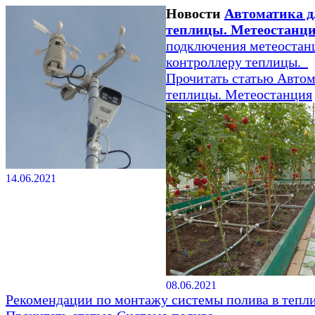
Новости
Автоматика д
теплицы. Метеостанц
подключения метеостан
контроллеру теплицы.
Прочитать статью
Автом
теплицы. Метеостанция
14.06.2021
08.06.2021
Рекомендации по монтажу системы полива в тепли