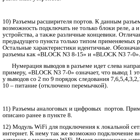
10) Разъемы расширителя портов. К данным разъе
возможность подключать не только блоки реле, а и
устройства, а также различные концевики. Отлича
предыдущего пункта только типом применяемых р
Остальные характеристики идентичные. Обознача
разъемы как «
BLOCK
N
3 8-15» и «
BLOCK
N
3 7-0»
Нумерация выводов в разъеме идет слева направ
примеру, «
BLOCK
N
3 7-0» означает, что вывод 1 
у выводов со 2 по 9 порядок следования 7,6,5,4,3,2,
10 – питание (отключено перемычкой).
11) Разъемы аналоговых и цифровых портов. При
описано ранее в пункте 8.
12) Модуль
WiFi
для подключения к локальной сет
интернет. К нему так же возможно подключение 
датчиков с модулями
WiFi
. Имеет встроенную анте