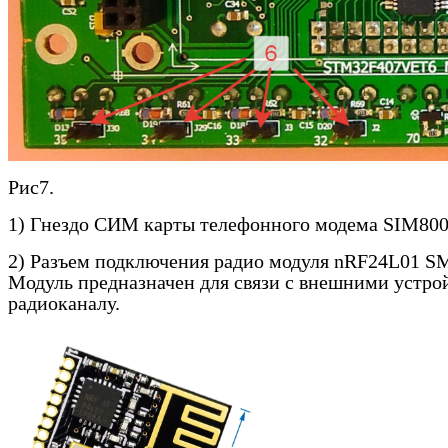
Рис7.
1) Гнездо СИМ карты телефонного модема
SIM
80
2) Разъем подключения радио модуля
nRF
24
L
01
S
Модуль предназначен для связи с внешними устро
радиоканалу.