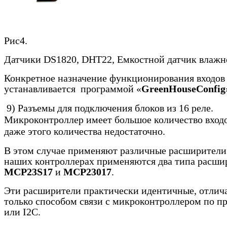
Рис4.
Датчики
DS
1820,
DHT22
, Емкостной датчик влажн
Конкретное назначение функционирования входов
устанавливается программой «
GreenHouseConfig
9) Разъемы для подключения блоков из 16 реле.
Микроконтроллер имеет большое количество входо
даже этого количества недостаточно.
В этом случае применяют различные расширители 
наших контроллерах применяются два типа расши
MCP
23
S
17
и
MCP
23017
.
Эти расширители практически идентичные, отлич
только способом связи с микроконтроллером по п
или
I
2
C
.