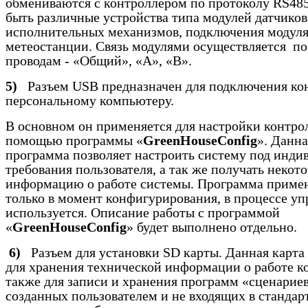
обмениваются с контроллером по протоколу
RS
48
быть различные устройства типа модулей датчиков
исполнительных механизмов, подключения модул
метеостанции. Связь модулями осуществляется по
проводам - «Общий», «А», «В».
5)
Разъем
USB
предназначен для подключения ко
персональному компьютеру.
В основном он применяется для настройки контро
помощью программы «
GreenHouseConfig
». Данна
программа позволяет настроить систему под инди
требования пользователя, а так же получать некот
информацию о работе системы. Программа приме
только в момент конфигурирования, в процессе уп
используется. Описание работы с программой
«
GreenHouseConfig
» будет выполнено отдельно.
6)
Разъем для установки
SD
карты. Данная карта
для хранения технической информации о работе ко
также для записи и хранения программ «сценариев
созданных пользователем и не входящих в стандар