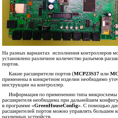
На разных вариантах исполнения контроллеров м
установлено различное количество разъемов расш
портов.
Какие расширители портов (
MCP
23
S
17
или
MC
применены в конкретном изделии необходимо уточ
инструкции на контроллер.
Информация по применению типа микросхемы
расширителя необходима при дальнейшем конфиг
в программе «
GreenHouseConfig
». С помощью да
расширителей портов можно управлять большим 
различных устройств.