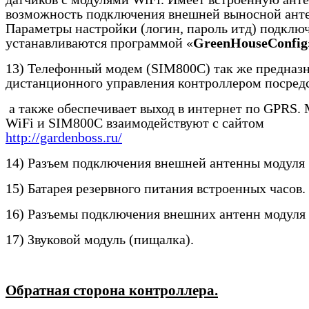
возможность подключения внешней выносной ант
Параметры настройки (логин, пароль итд) подключ
устанавливаются программой «
GreenHouseConfig
13) Телефонный модем (
SIM
800
C
) так же предназ
дистанционного управления контроллером посре
а также обеспечивает выход в интернет по
GPRS
.
WiFi
и
SIM
800
C
взаимодействуют с сайтом
http://gardenboss.ru/
14) Разъем подключения внешней антенны модуля
15) Батарея резервного питания встроенных часов.
16) Разъемы подключения внешних антенн модуля
17) Звуковой модуль (пищалка).
Обратная сторона контроллера.