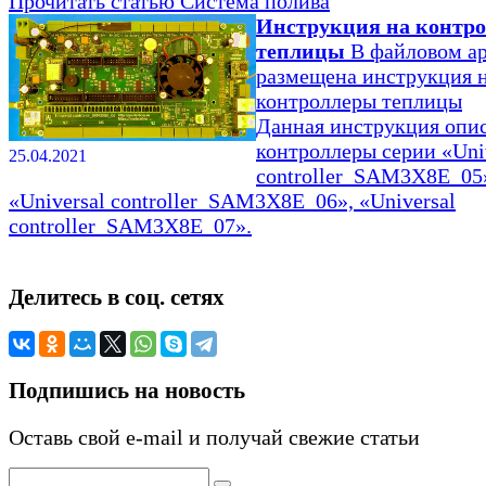
Прочитать статью
Система полива
Инструкция на контр
теплицы
В файловом а
размещена инструкция 
контроллеры теплицы
Данная инструкция опи
контроллеры серии «Uni
25.04.2021
controller_SAM3X8E_05
«Universal controller_SAM3X8E_06», «Universal
controller_SAM3X8E_07».
Делитесь в соц. сетях
Подпишись на новость
Оставь свой e-mail и получай свежие статьи