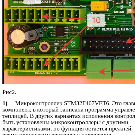
Рис2.
1)
Микроконтроллер
STM
32
F
407
VET
6. Это гла
компонент, в который записана программа управл
теплицей. В других вариантах исполнения контро
быть установлены микроконтроллеры с другими
характеристиками, но функция остается прежней 
всеми процессами контроля и управления.