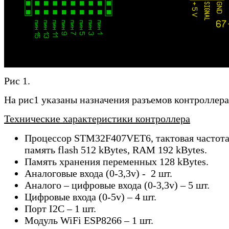
Рис 1.
На рис1 указаны назначения разъемов контроллера
Технические характеристики контроллера
Процессор
STM
32
F
407
VET
6, тактовая частот
память
flash
512
kBytes
,
RAM
192
kBytes
.
Память хранения переменных 128
kBytes
.
Аналоговые входа (0-3,3
v
) -
2
шт.
Аналого – цифровые входа (0-3,3
v
) – 5 шт.
Цифровые входа (0-5
v
) – 4 шт.
Порт
I2C –
1 шт.
Модуль
WiFi
ESP8266 – 1
шт.