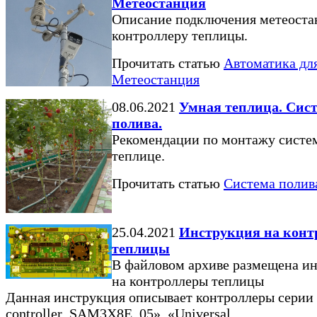
Метеостанция
Описание подключения метеоста
контроллеру теплицы.
Прочитать статью
Автоматика дл
Метеостанция
08.06.2021
Умная теплица. Сис
полива.
Рекомендации по монтажу систе
теплице.
Прочитать статью
Система полив
25.04.2021
Инструкция на конт
теплицы
В файловом архиве размещена и
на контроллеры теплицы
Данная инструкция описывает контроллеры серии 
controller_SAM3X8E_05», «Universal